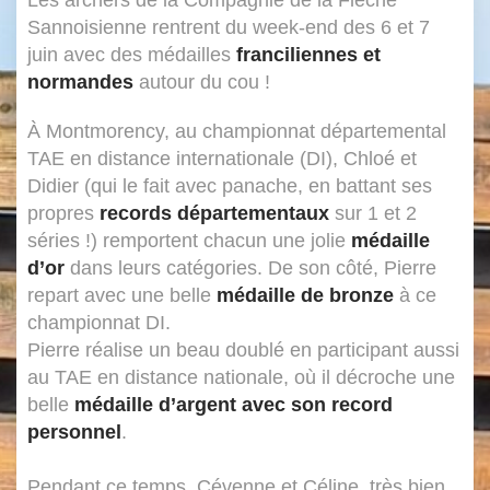
Les archers de la Compagnie de la Flèche
Sannoisienne rentrent du week-end des 6 et 7
juin avec des médailles
franciliennes et
normandes
autour du cou !
À Montmorency, au championnat départemental
TAE en distance internationale (DI), Chloé et
Didier (qui le fait avec panache, en battant ses
propres
records départementaux
sur 1 et 2
séries !) remportent chacun une jolie
médaille
d’or
dans leurs catégories. De son côté, Pierre
repart avec une belle
médaille de bronze
à ce
championnat DI.
Pierre réalise un beau doublé en participant aussi
au TAE en distance nationale, où il décroche une
belle
médaille d’argent avec son record
personnel
.
Pendant ce temps, Cévenne et Céline, très bien