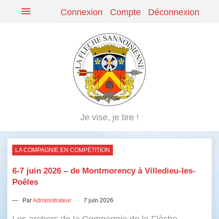
menu
Connexion
Compte
Déconnexion
Je vise, je tire !
LA COMPAGNIE EN COMPÉTITION
6-7 juin 2026 – de Montmorency à Villedieu-les-
Poêles
— Par
Administrateur
7 juin 2026