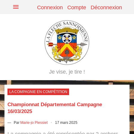
menu
Connexion
Compte
Déconnexion
Je vise, je tire !
LA COMPAGNIE EN COMPÉTITION
Championnat Départemental Campagne
16/03/2025
— Par
Marie-jo Plessiet
17 mars 2025